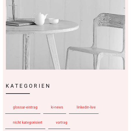
KATEGORIEN
glossar-eintrag
ki-news
linkedin-live
nicht kategorisiert
vortrag