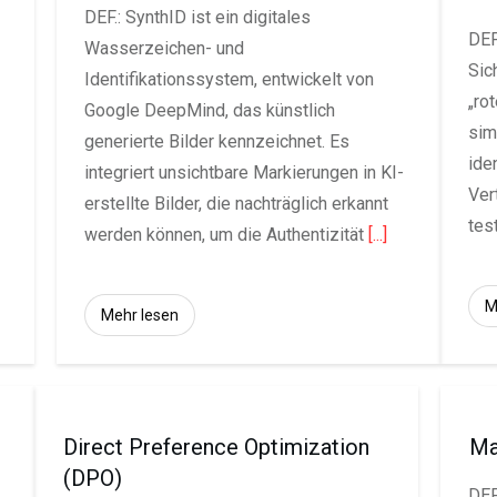
DEF.: SynthID ist ein digitales
DEF
Wasserzeichen- und
Sic
Identifikationssystem, entwickelt von
„ro
Google DeepMind, das künstlich
sim
generierte Bilder kennzeichnet. Es
ide
integriert unsichtbare Markierungen in KI-
Ver
erstellte Bilder, die nachträglich erkannt
tes
werden können, um die Authentizität
[...]
M
Mehr lesen
Direct Preference Optimization
Ma
(DPO)
DEF