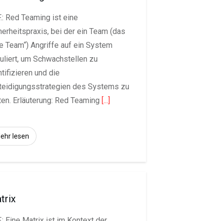
.: Red Teaming ist eine
herheitspraxis, bei der ein Team (das
te Team“) Angriffe auf ein System
uliert, um Schwachstellen zu
ntifizieren und die
teidigungsstrategien des Systems zu
ten. Erläuterung: Red Teaming
[...]
ehr lesen
trix
.: Eine Matrix ist im Kontext der