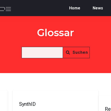
Home
News
Glossar
Suchen
SynthID
Re