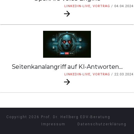
LINKEDIN-LIVE
,
VORTRAG
/
04.04.2024
Seitenkanalangriff auf KI-Antworten…
LINKEDIN-LIVE
,
VORTRAG
/
22.03.2024
Copyright
2026
Prof. Dr. Hellberg EDV-Beratung
Impressum
Datenschutzerklärung