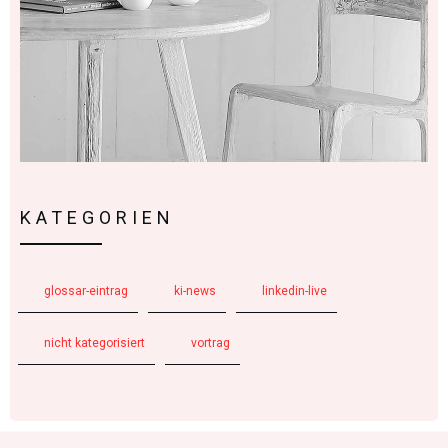
KATEGORIEN
glossar-eintrag
ki-news
linkedin-live
nicht kategorisiert
vortrag