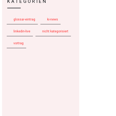
KATEGORIEN
glossar-eintrag
ki-news
linkedin-live
nicht kategorisiert
vortrag