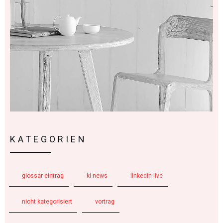
KATEGORIEN
glossar-eintrag
ki-news
linkedin-live
nicht kategorisiert
vortrag