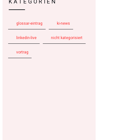
KATEGORIEN
glossar-eintrag
ki-news
linkedin-live
nicht kategorisiert
vortrag