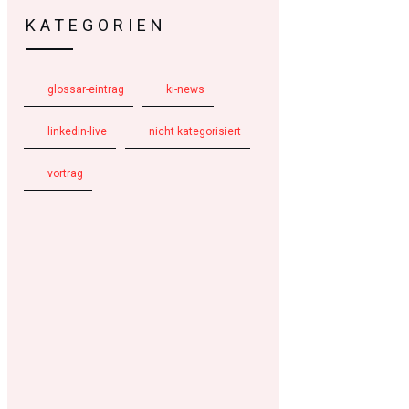
KATEGORIEN
glossar-eintrag
ki-news
linkedin-live
nicht kategorisiert
vortrag