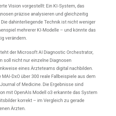
rte Vision vorgestellt: Ein KI-System, das
osen präzise analysieren und gleichzeitig
. Die dahinterliegende Technik ist nicht weniger
menspiel mehrerer KI-Modelle – und könnte das
g verändern.
eht der Microsoft AI Diagnostic Orchestrator,
 soll nicht nur einzelne Diagnosen
nkweise eines Ärzteteams digital nachbilden.
e MAI-DxO über 300 reale Fallbeispiele aus dem
ournal of Medicine. Die Ergebnisse sind
ion mit OpenAIs Modell o3 erkannte das System
tsbilder korrekt – im Vergleich zu gerade
renen Ärzten.