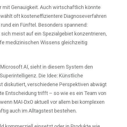
ur mit Genauigkeit. Auch wirtschaftlich könnte
ählt oft kosteneffizientere Diagnoseverfahren
 rund ein Fünftel. Besonders spannend:
ich meist auf ein Spezialgebiet konzentrieren,
fe medizinischen Wissens gleichzeitig
Microsoft AI, sieht in diesem System den
uperintelligenz. Die Idee: Künstliche
lbst diskutiert, verschiedene Perspektiven abwägt
te Entscheidung trifft – so wie es ein Team von
 wenn MAI-DxO aktuell vor allem bei komplexen
nftig auch im Alltagstest bestehen.
d kommerziell einsetzt oder in Produkte wie