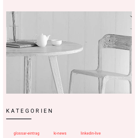
KATEGORIEN
glossar-eintrag
ki-news
linkedin-live