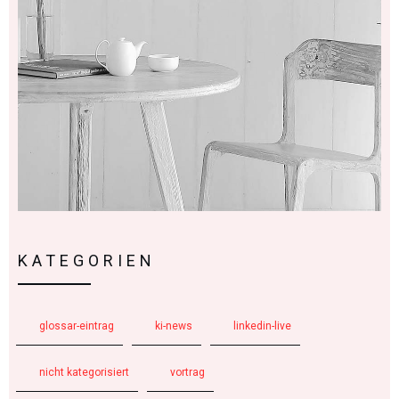
KATEGORIEN
glossar-eintrag
ki-news
linkedin-live
nicht kategorisiert
vortrag