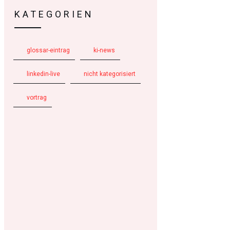
KATEGORIEN
glossar-eintrag
ki-news
linkedin-live
nicht kategorisiert
vortrag