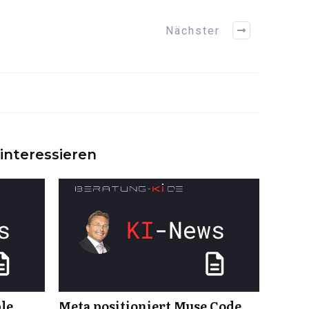
Nächster
interessieren
ble
Meta positioniert Muse Code