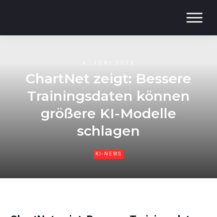
Home
News
6. JUNI 2026
Glossar
ChartNet zeigt: Bessere
Kurse
Trainingsdaten können
Mehr
größere KI-Modelle
schlagen
KI-NEWS