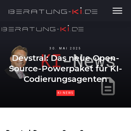
30. MAI 2025
Devstral: Das neue Open-
Source-Powerpaket für KI-
Codierungsagenten
KI-NEWS