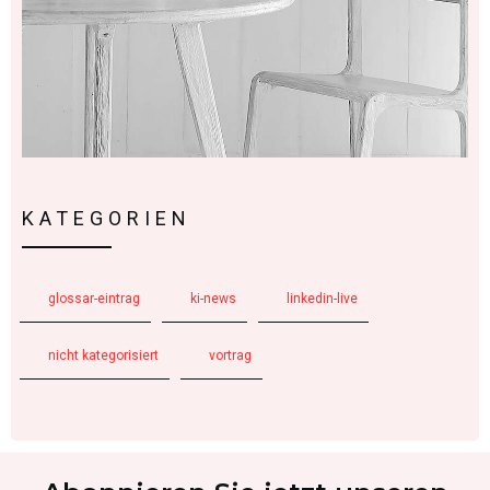
KATEGORIEN
glossar-eintrag
ki-news
linkedin-live
nicht kategorisiert
vortrag