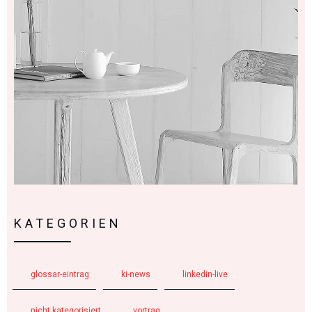
KATEGORIEN
glossar-eintrag
ki-news
linkedin-live
nicht kategorisiert
vortrag