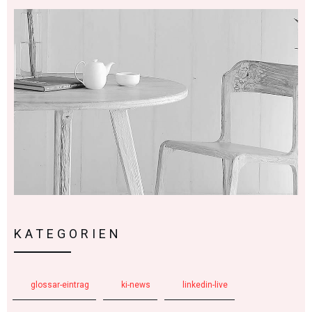
KATEGORIEN
glossar-eintrag
ki-news
linkedin-live