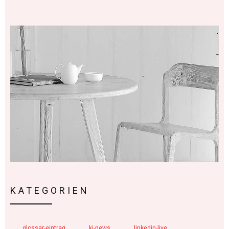
KATEGORIEN
glossar-eintrag
ki-news
linkedin-live