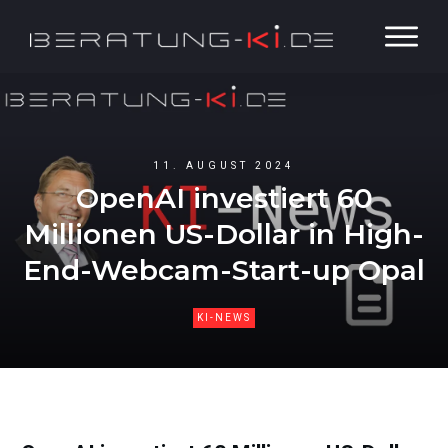
11. AUGUST 2024
OpenAI investiert 60
Millionen US-Dollar in High-
End-Webcam-Start-up Opal
KI-NEWS