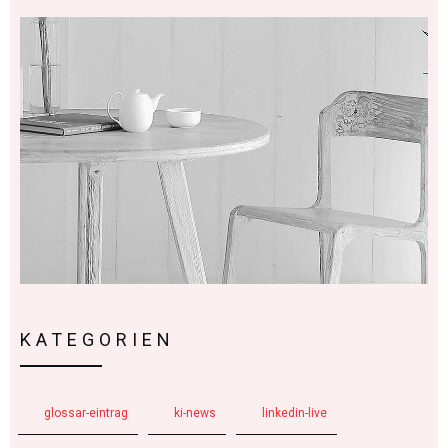
KATEGORIEN
glossar-eintrag
ki-news
linkedin-live