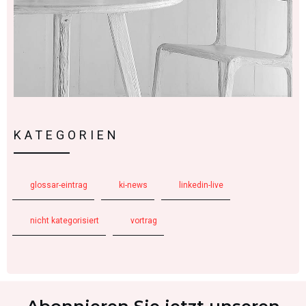
KATEGORIEN
glossar-eintrag
ki-news
linkedin-live
nicht kategorisiert
vortrag