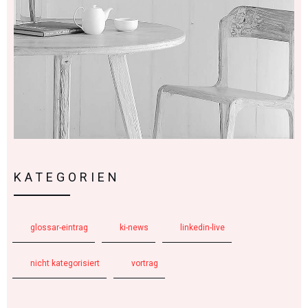
KATEGORIEN
glossar-eintrag
ki-news
linkedin-live
nicht kategorisiert
vortrag