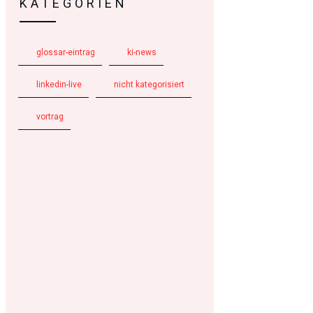
KATEGORIEN
glossar-eintrag
ki-news
linkedin-live
nicht kategorisiert
vortrag