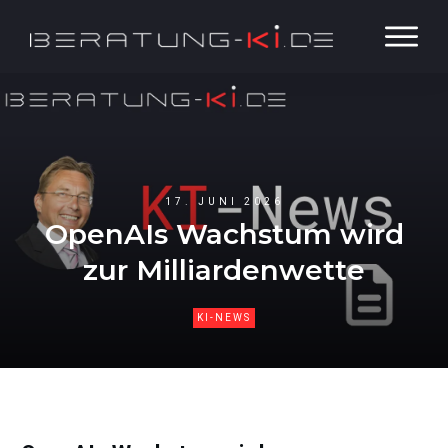
17. JUNI 2026
OpenAIs Wachstum wird
zur Milliardenwette
KI-NEWS