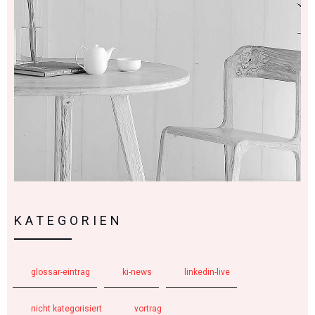
KATEGORIEN
glossar-eintrag
ki-news
linkedin-live
nicht kategorisiert
vortrag