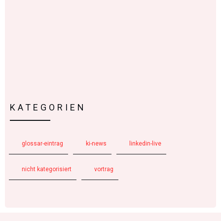
KATEGORIEN
glossar-eintrag
ki-news
linkedin-live
nicht kategorisiert
vortrag