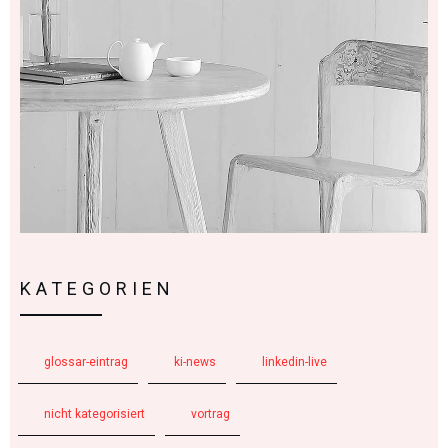
KATEGORIEN
glossar-eintrag
ki-news
linkedin-live
nicht kategorisiert
vortrag