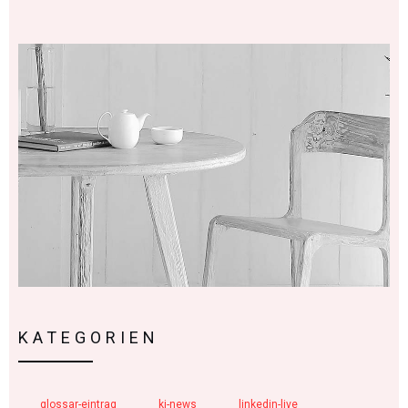
KATEGORIEN
glossar-eintrag
ki-news
linkedin-live