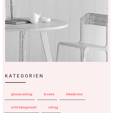
KATEGORIEN
glossar-eintrag
ki-news
linkedin-live
nicht kategorisiert
vortrag