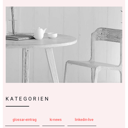
KATEGORIEN
glossar-eintrag
ki-news
linkedin-live