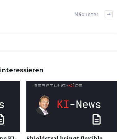
Nächster
interessieren
ne KI-
Shieldstral bringt flexible