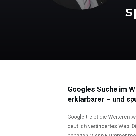
s
Googles Suche im Wa
erklärbarer – und sp
Google treibt die Weiterentw
deutlich verändertes Web. Di
behalten, wenn KI immer meh