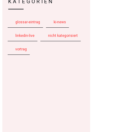
KATEGORIEN
glossar-eintrag
ki-news
linkedin-live
nicht kategorisiert
vortrag