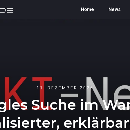
Home
News
11. DEZEMBER 2025
gles Suche im Wan
isierter, erklärba