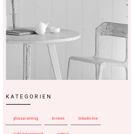
KATEGORIEN
glossar-eintrag
ki-news
linkedin-live