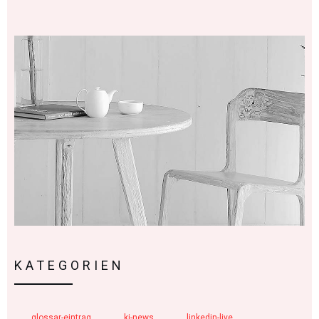
KATEGORIEN
glossar-eintrag
ki-news
linkedin-live