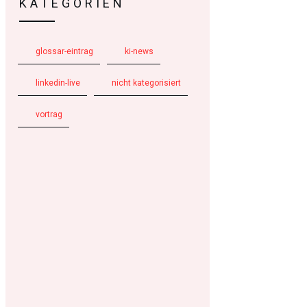
KATEGORIEN
glossar-eintrag
ki-news
linkedin-live
nicht kategorisiert
vortrag