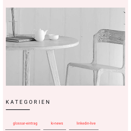
KATEGORIEN
glossar-eintrag
ki-news
linkedin-live