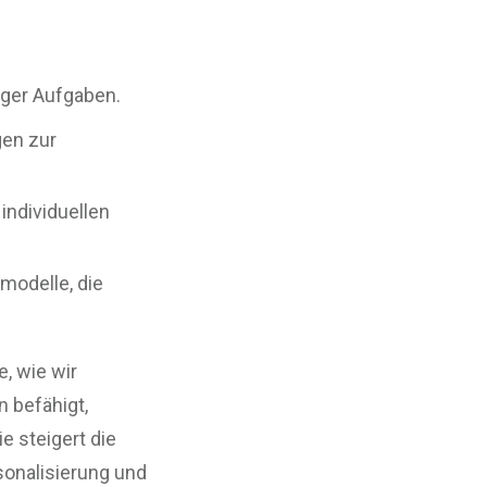
ger Aufgaben.
gen zur
individuellen
odelle, die
e, wie wir
n befähigt,
e steigert die
sonalisierung und