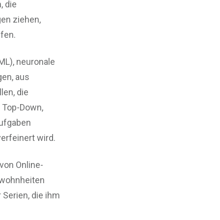
, die
gen ziehen,
fen.
ML), neuronale
gen, aus
len, die
t Top-Down,
Aufgaben
rfeinert wird.
von Online-
ewohnheiten
 Serien, die ihm