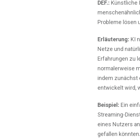
DEF.:
Künstliche I
menschenähnliche
Probleme lösen u
Erläuterung:
KI n
Netze und natürl
Erfahrungen zu l
normalerweise me
indem zunächst e
entwickelt wird,
Beispiel:
Ein einf
Streaming-Diens
eines Nutzers ana
gefallen könnten