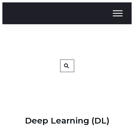
Home
News
Glossar
Glossar
Kurse
Mehr
Deep Learning (DL)